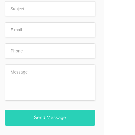
Send Message