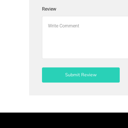
Review