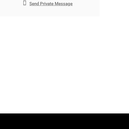
Send Private Message