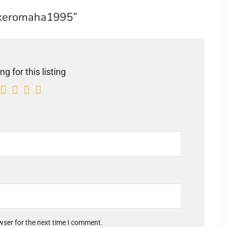
pokeromaha1995”
ng for this listing
wser for the next time I comment.